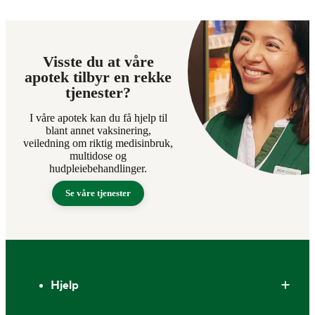
Visste du at våre
apotek tilbyr en rekke
tjenester?
I våre apotek kan du få hjelp til
blant annet vaksinering,
veiledning om riktig medisinbruk,
multidose og
hudpleiebehandlinger.
Se våre tjenester
Bunntekst
Hjelp