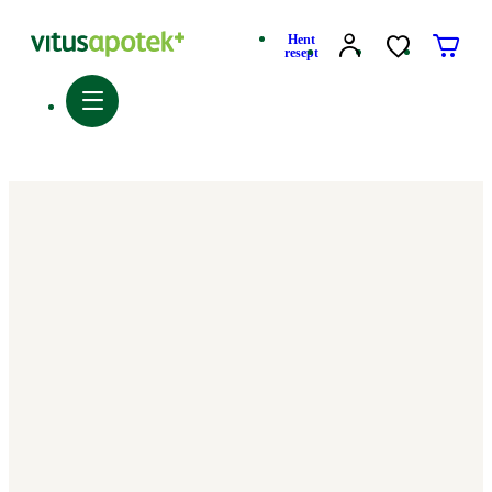
Hent
resept