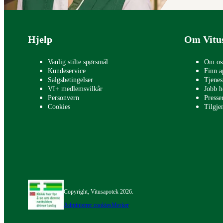
Bunntekst
Hjelp
Om Vitu
Vanlig stilte spørsmål
Om os
Kundeservice
Finn a
Salgsbetingelser
Tjenes
VI+ medlemsvilkår
Jobb h
Personvern
Press
Cookies
Tilgje
Copyright, Vitusapotek 2026.
Administrer cookies
Merker