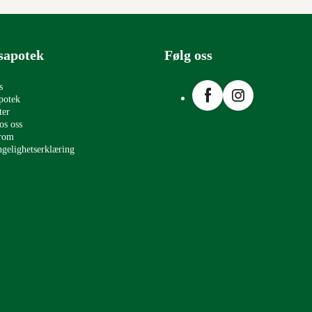
sapotek
Følg oss
Facebook
Instagram
s
potek
ter
os oss
erom
ngelighetserklæring