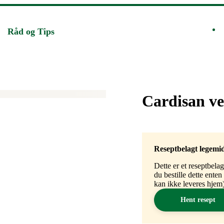
Råd og Tips
Merke
:
Cardisan ve
Reseptbelagt legemi
Dette er et reseptbela
du bestille dette ente
kan ikke leveres hjem)
Hent resept