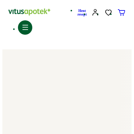
Hent
resept