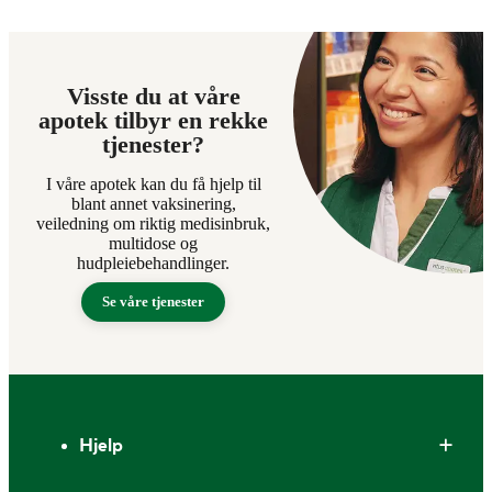
Visste du at våre
apotek tilbyr en rekke
tjenester?
I våre apotek kan du få hjelp til
blant annet vaksinering,
veiledning om riktig medisinbruk,
multidose og
hudpleiebehandlinger.
Se våre tjenester
Bunntekst
Hjelp