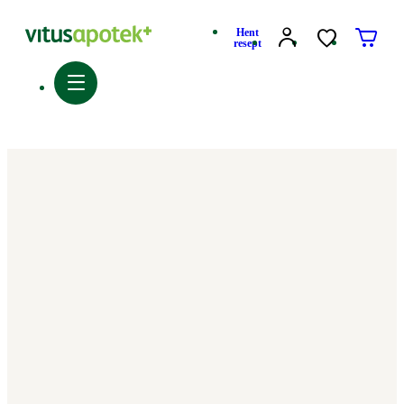
Hent
resept