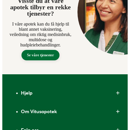
Visste du at våre
apotek tilbyr en rekke
tjenester?
I våre apotek kan du få hjelp til
blant annet vaksinering,
veiledning om riktig medisinbruk,
multidose og
hudpleiebehandlinger.
Se våre tjenester
Bunntekst
Hjelp
Om Vitusapotek