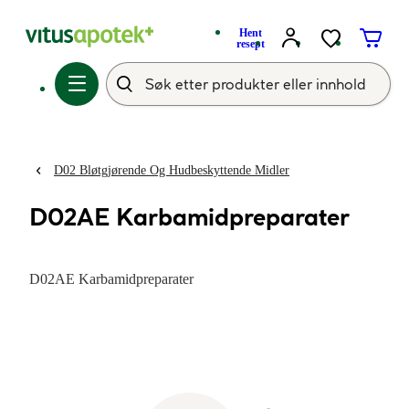
Hent
resept
D02 Bløtgjørende Og Hudbeskyttende Midler
D02AE Karbamidpreparater
D02AE Karbamidpreparater