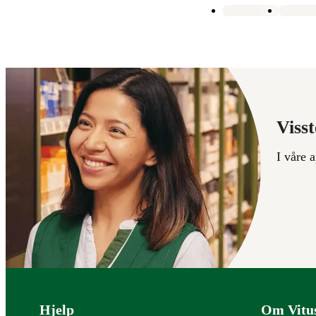
Visst
I våre 
Bunntekst
Hjelp
Om Vitu