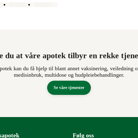
e du at våre apotek tilbyr en rekke tjen
apotek kan du få hjelp til blant annet vaksinering, veiledning o
medisinbruk, multidose og hudpleiebehandlinger.
Se våre tjenester
sapotek
Følg oss