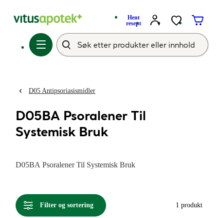
Hent
resept
D05 Antipsoriasismidler
D05BA Psoralener Til
Systemisk Bruk
D05BA Psoralener Til Systemisk Bruk
Filter og sortering
1 produkt