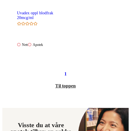
Uvadex oppl blodfrak
20mcg/ml
Nett:
Apotek:
Nett
Apotek
Ikke
Ikke
tilgjengelig
tilgjengelig
1
Til toppen
Visste du at våre