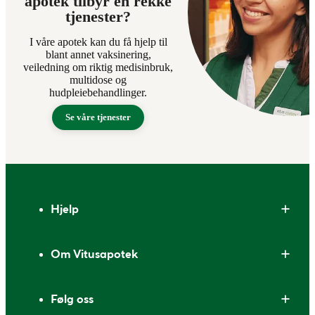
apotek tilbyr en rekke
tjenester?
I våre apotek kan du få hjelp til
blant annet vaksinering,
veiledning om riktig medisinbruk,
multidose og
hudpleiebehandlinger.
Se våre tjenester
Bunntekst
Hjelp
Om Vitusapotek
Følg oss