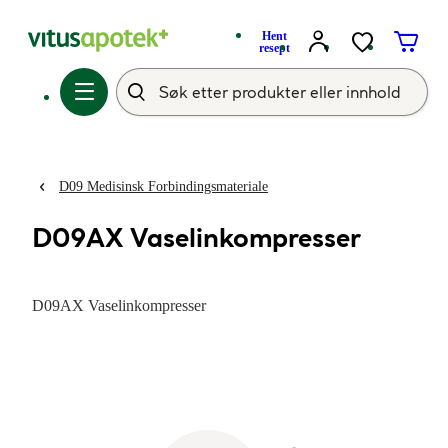
Hent
resept
D09 Medisinsk Forbindingsmateriale
D09AX Vaselinkompresser
D09AX Vaselinkompresser