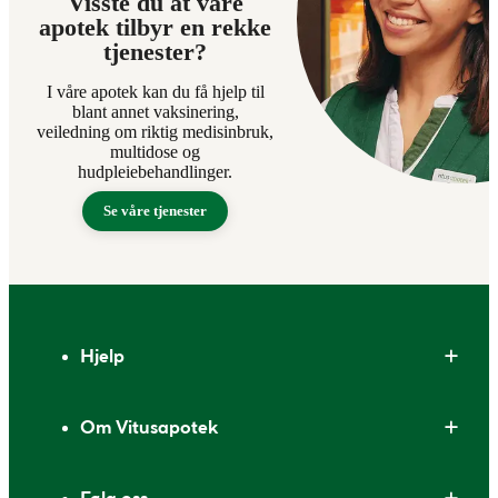
Visste du at våre
apotek tilbyr en rekke
tjenester?
I våre apotek kan du få hjelp til
blant annet vaksinering,
veiledning om riktig medisinbruk,
multidose og
hudpleiebehandlinger.
Se våre tjenester
Bunntekst
Hjelp
Om Vitusapotek