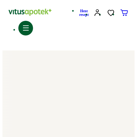
Hent
resept