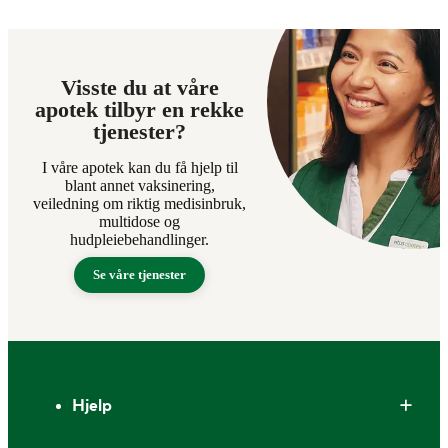
Visste du at våre
apotek tilbyr en rekke
tjenester?
I våre apotek kan du få hjelp til
blant annet vaksinering,
veiledning om riktig medisinbruk,
multidose og
hudpleiebehandlinger.
Se våre tjenester
Bunntekst
Hjelp