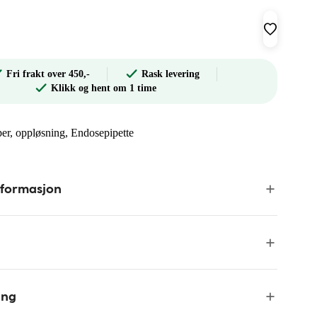
Fri frakt over 450,-
Rask levering
Klikk og hent om 1 time
per, oppløsning, Endosepipette
nformasjon
ing