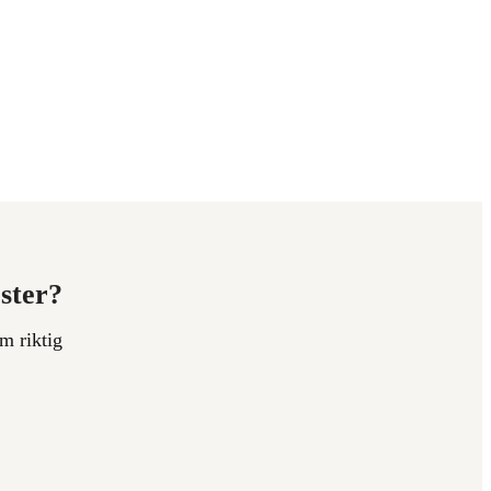
ester?
m riktig