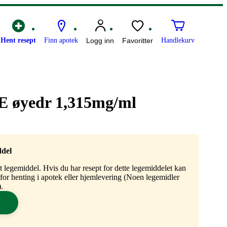
Hent resept
Finn apotek
Logg inn
Favoritter
Handlekurv
SE øyedr 1,315mg/ml
ddel
gt legemiddel. Hvis du har resept for dette legemiddelet kan
n for henting i apotek eller hjemlevering (Noen legemidler
.