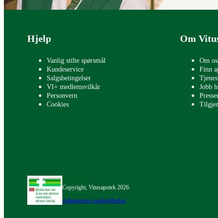
Bunntekst
Hjelp
Om Vitu
Vanlig stilte spørsmål
Om os
Kundeservice
Finn a
Salgsbetingelser
Tjenes
VI+ medlemsvilkår
Jobb h
Personvern
Press
Cookies
Tilgje
Copyright, Vitusapotek 2026.
Administrer cookies
Merker