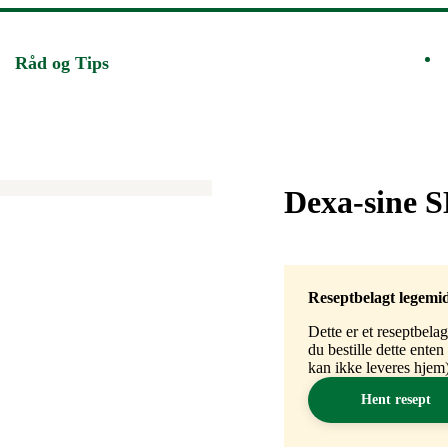
Råd og Tips
Merke
:
Dexa-sine 
Reseptbelagt legemi
Dette er et reseptbela
du bestille dette ente
kan ikke leveres hjem)
Hent resept