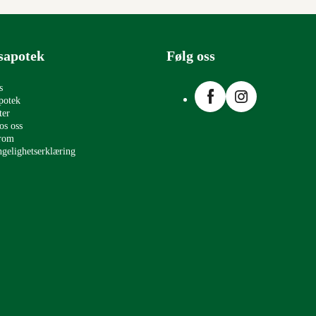
sapotek
Følg oss
Facebook
Instagram
s
potek
ter
os oss
erom
ngelighetserklæring