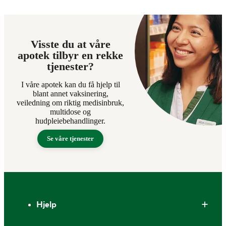
Visste du at våre
apotek tilbyr en rekke
tjenester?
I våre apotek kan du få hjelp til
blant annet vaksinering,
veiledning om riktig medisinbruk,
multidose og
hudpleiebehandlinger.
Se våre tjenester
Bunntekst
Hjelp