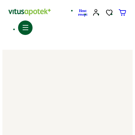
Hent
resept