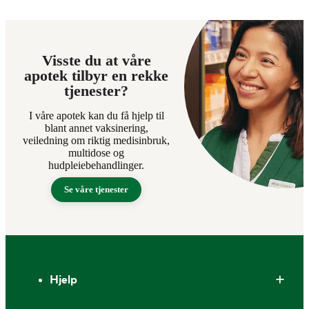
Visste du at våre
apotek tilbyr en rekke
tjenester?
I våre apotek kan du få hjelp til
blant annet vaksinering,
veiledning om riktig medisinbruk,
multidose og
hudpleiebehandlinger.
Se våre tjenester
Bunntekst
Hjelp