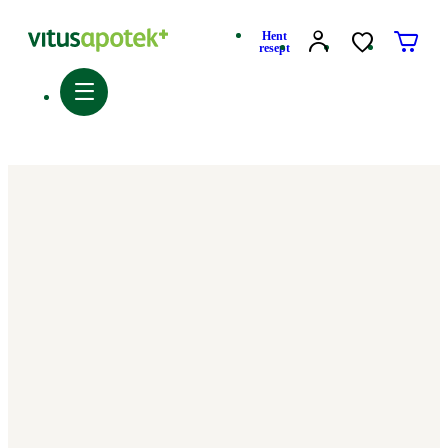
Hent
resept