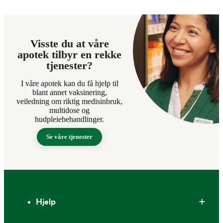
Visste du at våre
apotek tilbyr en rekke
tjenester?
I våre apotek kan du få hjelp til
blant annet vaksinering,
veiledning om riktig medisinbruk,
multidose og
hudpleiebehandlinger.
Se våre tjenester
Bunntekst
Hjelp