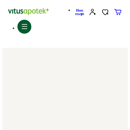
Hent
resept