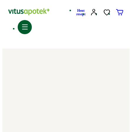
Hent
resept