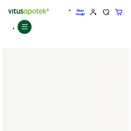
Hent
resept