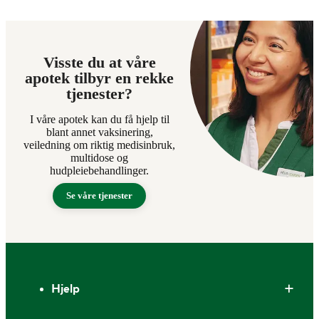
Visste du at våre
apotek tilbyr en rekke
tjenester?
I våre apotek kan du få hjelp til
blant annet vaksinering,
veiledning om riktig medisinbruk,
multidose og
hudpleiebehandlinger.
Se våre tjenester
Bunntekst
Hjelp