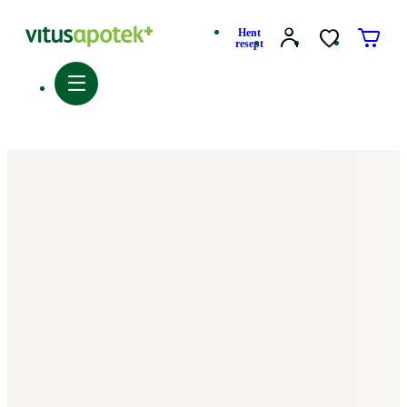
Hent
resept