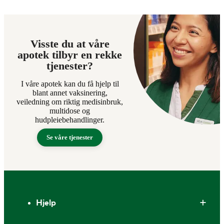
Visste du at våre
apotek tilbyr en rekke
tjenester?
I våre apotek kan du få hjelp til
blant annet vaksinering,
veiledning om riktig medisinbruk,
multidose og
hudpleiebehandlinger.
Se våre tjenester
Bunntekst
Hjelp