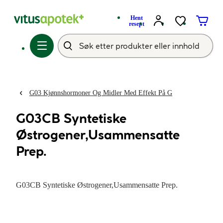
Hent
resept
G03 Kjønnshormoner Og Midler Med Effekt På G
G03CB Syntetiske
Østrogener,Usammensatte
Prep.
G03CB Syntetiske Østrogener,Usammensatte Prep.