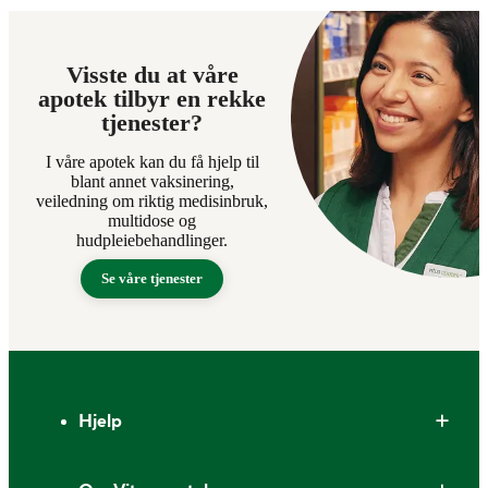
Visste du at våre
apotek tilbyr en rekke
tjenester?
I våre apotek kan du få hjelp til
blant annet vaksinering,
veiledning om riktig medisinbruk,
multidose og
hudpleiebehandlinger.
Se våre tjenester
Bunntekst
Hjelp