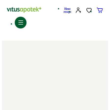
Hent
resept