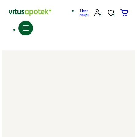
Hent
resept