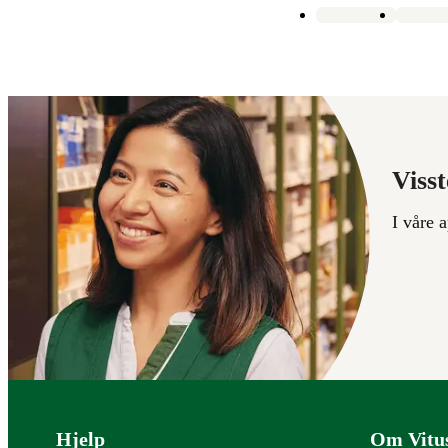
Visst
I våre 
Bunntekst
Hjelp
Om Vitu