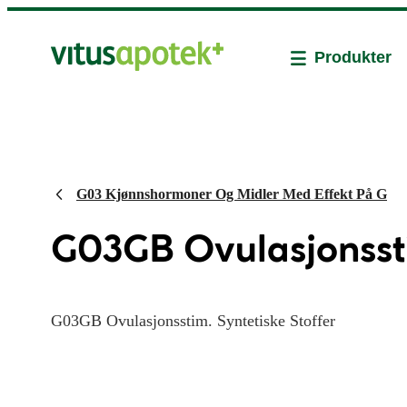
Produkter
G03 Kjønnshormoner Og Midler Med Effekt På G
G03GB Ovulasjonssti
G03GB Ovulasjonsstim. Syntetiske Stoffer