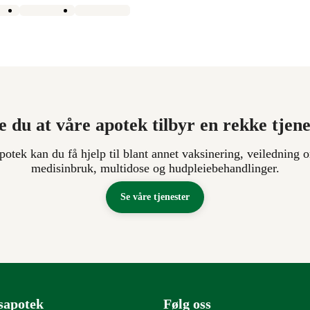
e du at våre apotek tilbyr en rekke tjen
apotek kan du få hjelp til blant annet vaksinering, veiledning o
medisinbruk, multidose og hudpleiebehandlinger.
Se våre tjenester
sapotek
Følg oss