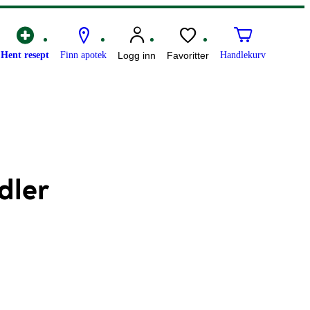
Hent resept
Finn apotek
Logg inn
Favoritter
Handlekurv
dler