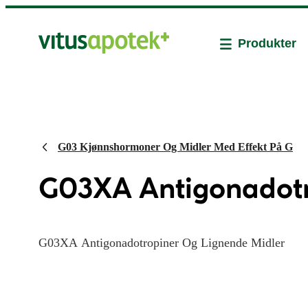
Produkter
G03 Kjønnshormoner Og Midler Med Effekt På G
G03XA Antigonadotr
G03XA Antigonadotropiner Og Lignende Midler