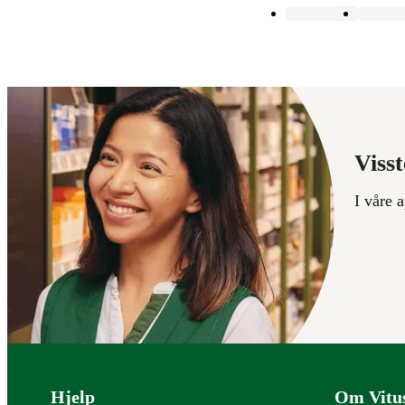
Visst
I våre 
Bunntekst
Hjelp
Om Vitu