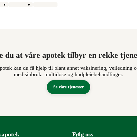
e du at våre apotek tilbyr en rekke tjen
apotek kan du få hjelp til blant annet vaksinering, veiledning o
medisinbruk, multidose og hudpleiebehandlinger.
Se våre tjenester
sapotek
Følg oss