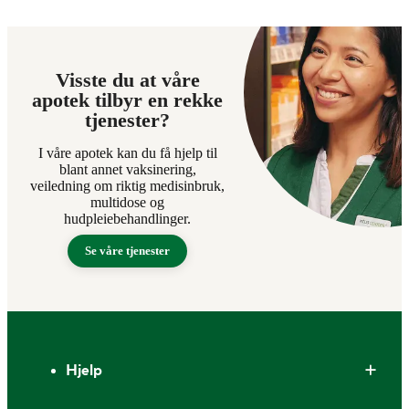
Visste du at våre
apotek tilbyr en rekke
tjenester?
I våre apotek kan du få hjelp til
blant annet vaksinering,
veiledning om riktig medisinbruk,
multidose og
hudpleiebehandlinger.
Se våre tjenester
Bunntekst
Hjelp