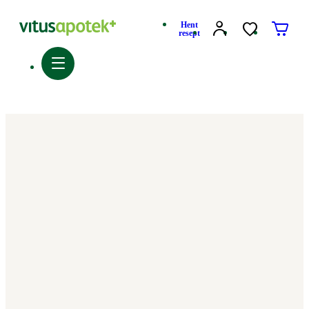
Hent
resept