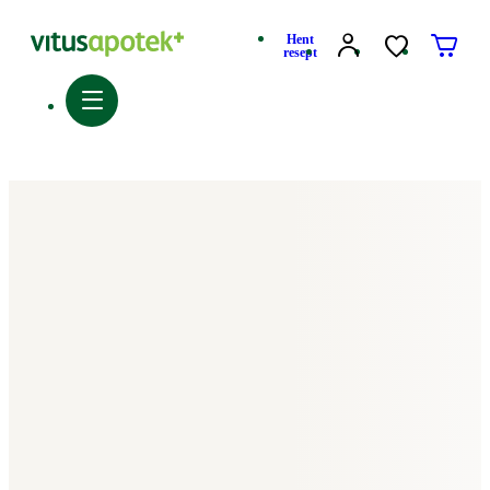
Hent
resept