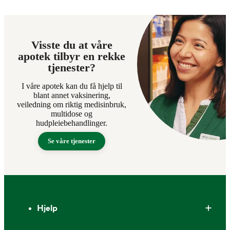
Visste du at våre
apotek tilbyr en rekke
tjenester?
I våre apotek kan du få hjelp til
blant annet vaksinering,
veiledning om riktig medisinbruk,
multidose og
hudpleiebehandlinger.
Se våre tjenester
Bunntekst
Hjelp