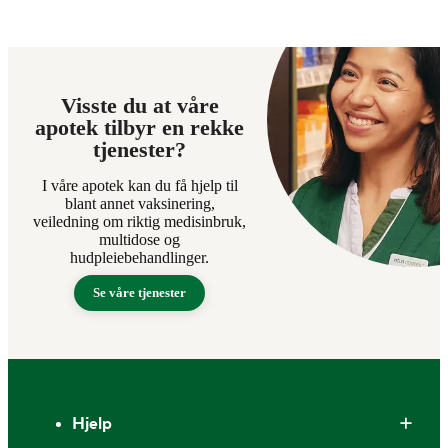
Visste du at våre
apotek tilbyr en rekke
tjenester?
I våre apotek kan du få hjelp til
blant annet vaksinering,
veiledning om riktig medisinbruk,
multidose og
hudpleiebehandlinger.
Se våre tjenester
Bunntekst
Hjelp