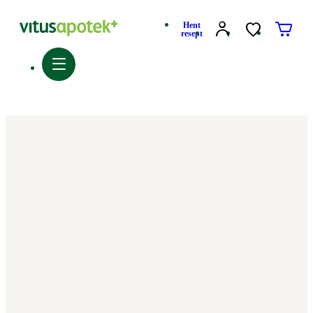
Hent
resept