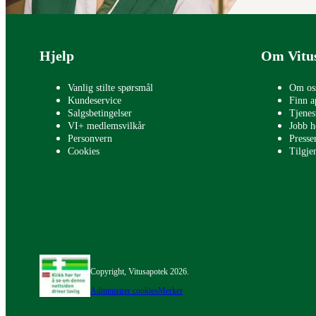
Bunntekst
Hjelp
Om Vitu
Vanlig stilte spørsmål
Om os
Kundeservice
Finn a
Salgsbetingelser
Tjenes
VI+ medlemsvilkår
Jobb h
Personvern
Press
Cookies
Tilgje
Copyright, Vitusapotek 2026.
Administrer cookies
Merker