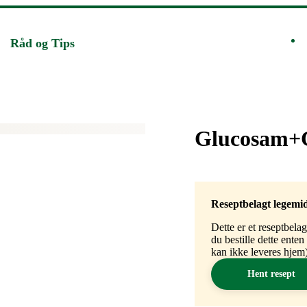
Råd og Tips
Merke
:
Glucosam+C
Reseptbelagt legemi
Dette er et reseptbela
du bestille dette ente
kan ikke leveres hjem)
Hent resept