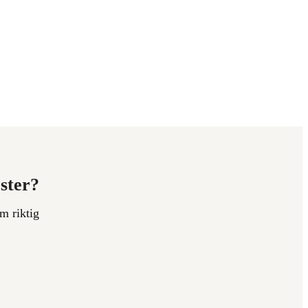
ester?
m riktig