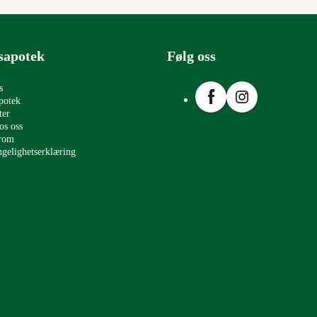
sapotek
Følg oss
Facebook
Instagram
s
potek
ter
os oss
erom
ngelighetserklæring