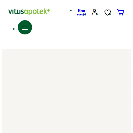
Hent
resept