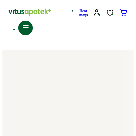
Hent
resept