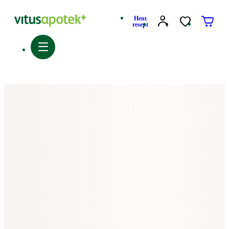
Hent
resept