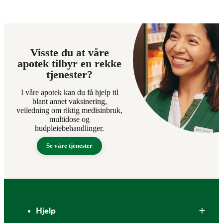
Visste du at våre
apotek tilbyr en rekke
tjenester?
I våre apotek kan du få hjelp til
blant annet vaksinering,
veiledning om riktig medisinbruk,
multidose og
hudpleiebehandlinger.
Se våre tjenester
Bunntekst
Hjelp