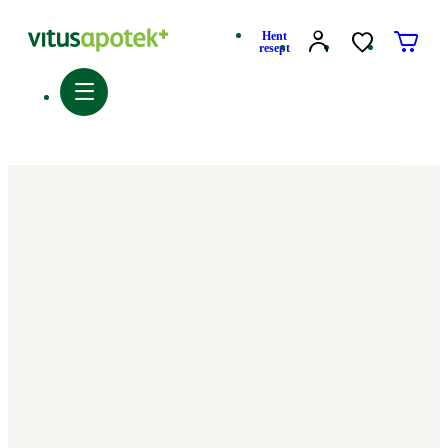
Hent
resept