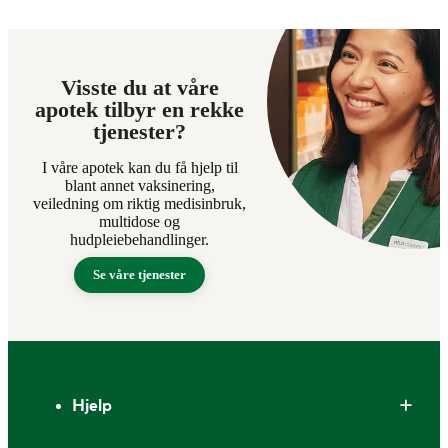
Visste du at våre
apotek tilbyr en rekke
tjenester?
I våre apotek kan du få hjelp til
blant annet vaksinering,
veiledning om riktig medisinbruk,
multidose og
hudpleiebehandlinger.
Se våre tjenester
Bunntekst
Hjelp