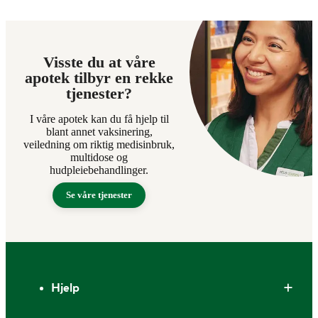
Visste du at våre
apotek tilbyr en rekke
tjenester?
I våre apotek kan du få hjelp til
blant annet vaksinering,
veiledning om riktig medisinbruk,
multidose og
hudpleiebehandlinger.
Se våre tjenester
Bunntekst
Hjelp