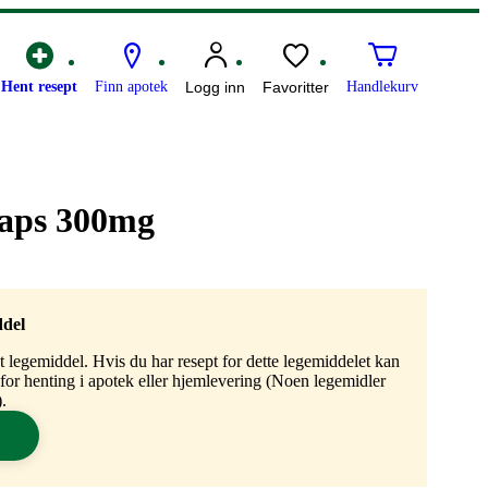
Hent resept
Finn apotek
Logg inn
Favoritter
Handlekurv
kaps 300mg
ddel
gt legemiddel. Hvis du har resept for dette legemiddelet kan
n for henting i apotek eller hjemlevering (Noen legemidler
.