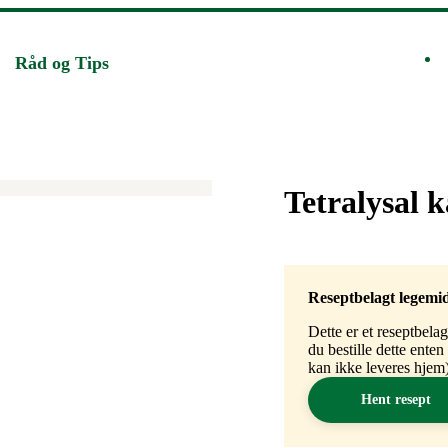
Råd og Tips
Merke
:
Tetralysal 
Reseptbelagt legemi
Dette er et reseptbela
du bestille dette ente
kan ikke leveres hjem)
Hent resept