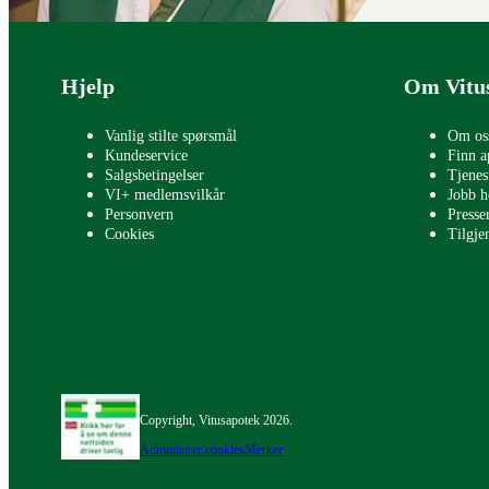
Bunntekst
Hjelp
Om Vitu
Vanlig stilte spørsmål
Om os
Kundeservice
Finn a
Salgsbetingelser
Tjenes
VI+ medlemsvilkår
Jobb h
Personvern
Press
Cookies
Tilgje
Copyright, Vitusapotek 2026.
Administrer cookies
Merker