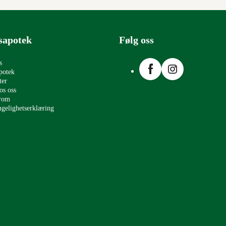
sapotek
Følg oss
Facebook
Instagram
s
potek
ter
os oss
erom
ngelighetserklæring