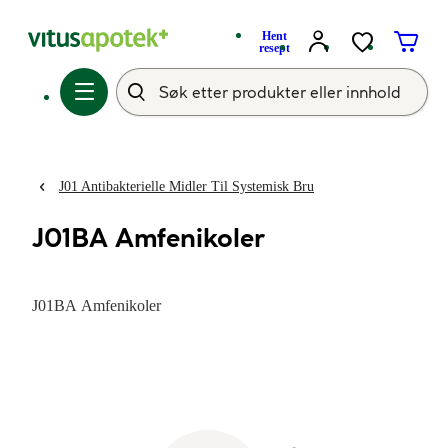
Hent
resept
J01 Antibakterielle Midler Til Systemisk Bru
J01BA Amfenikoler
J01BA Amfenikoler