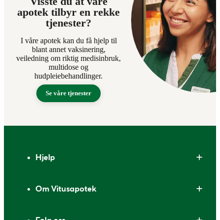
Visste du at våre
apotek tilbyr en rekke
tjenester?
I våre apotek kan du få hjelp til
blant annet vaksinering,
veiledning om riktig medisinbruk,
multidose og
hudpleiebehandlinger.
Se våre tjenester
Bunntekst
Hjelp
Om Vitusapotek