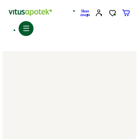
Hent
resept