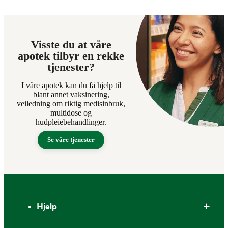
Visste du at våre
apotek tilbyr en rekke
tjenester?
I våre apotek kan du få hjelp til
blant annet vaksinering,
veiledning om riktig medisinbruk,
multidose og
hudpleiebehandlinger.
Se våre tjenester
Bunntekst
Hjelp