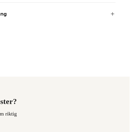
ing
ester?
m riktig