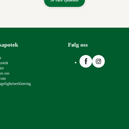
Se våre tjenester
sapotek
Følg oss
Facebook
Instagram
s
potek
ter
os oss
erom
ngelighetserklæring