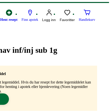
Hent resept
Finn apotek
Logg inn
Favoritter
Handlekurv
nav inf/inj sub 1g
ddel
gt legemiddel. Hvis du har resept for dette legemiddelet kan
n for henting i apotek eller hjemlevering (Noen legemidler
.