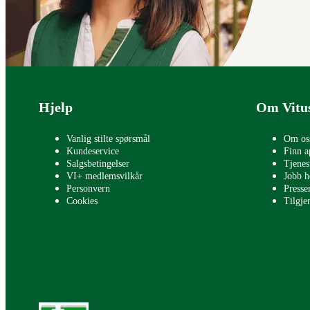
Bunntekst
Hjelp
Om Vitu
Vanlig stilte spørsmål
Om os
Kundeservice
Finn a
Salgsbetingelser
Tjenes
VI+ medlemsvilkår
Jobb h
Personvern
Press
Cookies
Tilgje