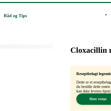
Råd og Tips
Merke
:
Cloxacillin 
Reseptbelagt legemi
Dette er et reseptbela
du bestille dette ente
kan ikke leveres hjem)
Hent resept