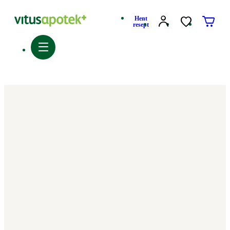
Hent
resept