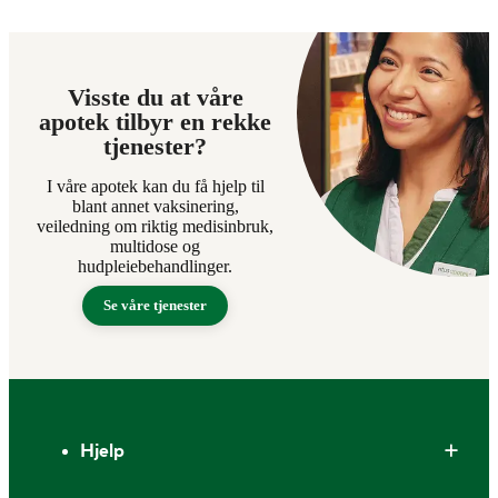
Visste du at våre
apotek tilbyr en rekke
tjenester?
I våre apotek kan du få hjelp til
blant annet vaksinering,
veiledning om riktig medisinbruk,
multidose og
hudpleiebehandlinger.
Se våre tjenester
Bunntekst
Hjelp