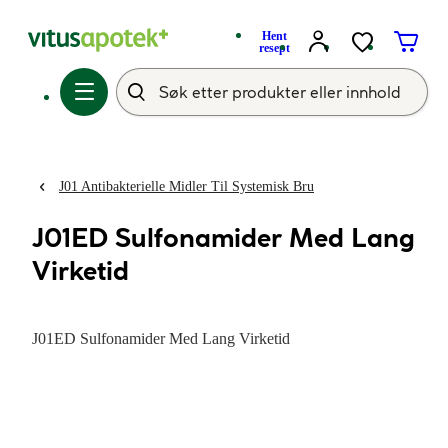
Hent
resept
J01 Antibakterielle Midler Til Systemisk Bru
J01ED Sulfonamider Med Lang
Virketid
J01ED Sulfonamider Med Lang Virketid