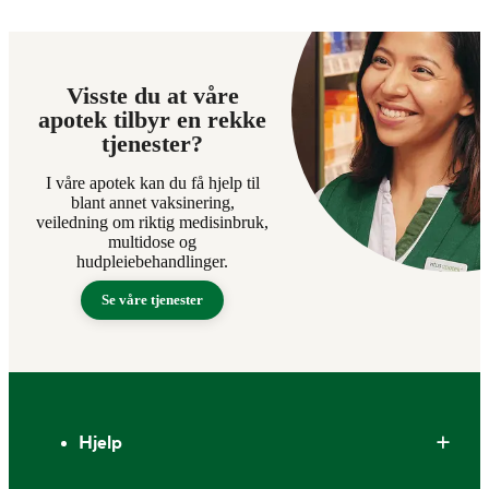
Visste du at våre
apotek tilbyr en rekke
tjenester?
I våre apotek kan du få hjelp til
blant annet vaksinering,
veiledning om riktig medisinbruk,
multidose og
hudpleiebehandlinger.
Se våre tjenester
Bunntekst
Hjelp