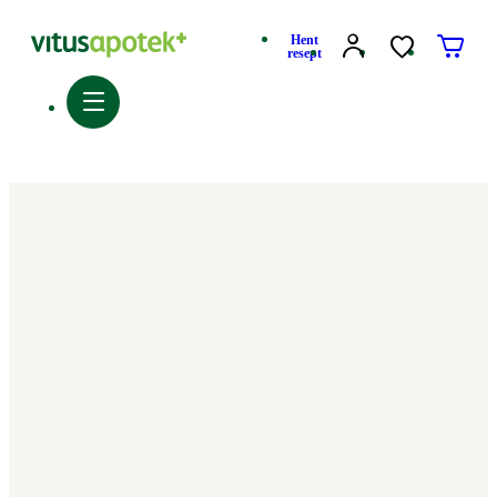
Hent
resept