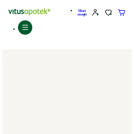
Hent
resept