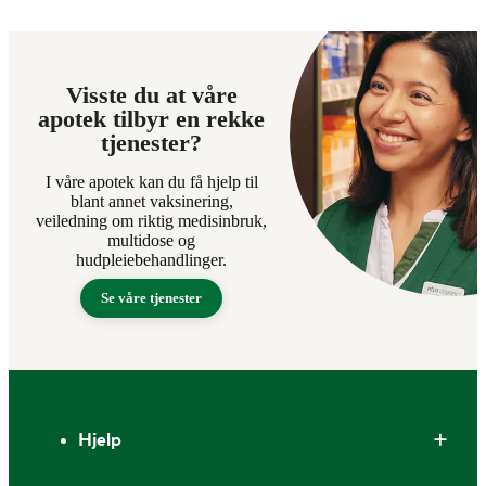
Visste du at våre
apotek tilbyr en rekke
tjenester?
I våre apotek kan du få hjelp til
blant annet vaksinering,
veiledning om riktig medisinbruk,
multidose og
hudpleiebehandlinger.
Se våre tjenester
Bunntekst
Hjelp