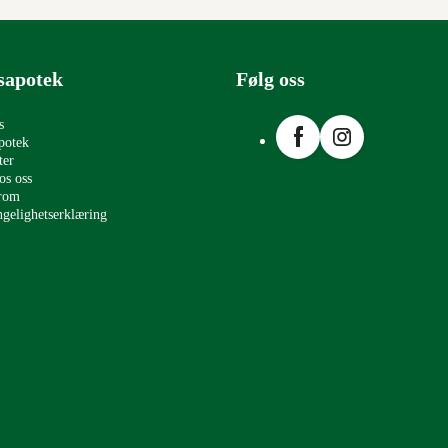
sapotek
Følg oss
Facebook
Instagram
s
potek
ter
os oss
erom
ngelighetserklæring