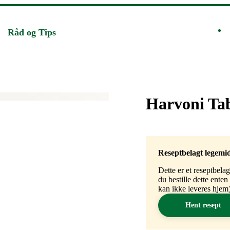
Råd og Tips
Merke
:
Harvoni Ta
Reseptbelagt legemi
Dette er et reseptbela
du bestille dette ente
kan ikke leveres hjem)
Hent resept