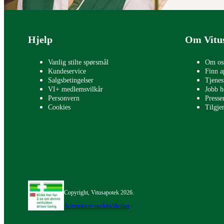
Bunntekst
Hjelp
Om Vitu
Vanlig stilte spørsmål
Om os
Kundeservice
Finn a
Salgsbetingelser
Tjenes
VI+ medlemsvilkår
Jobb h
Personvern
Press
Cookies
Tilgje
Copyright, Vitusapotek 2026.
Administrer cookies
Merker