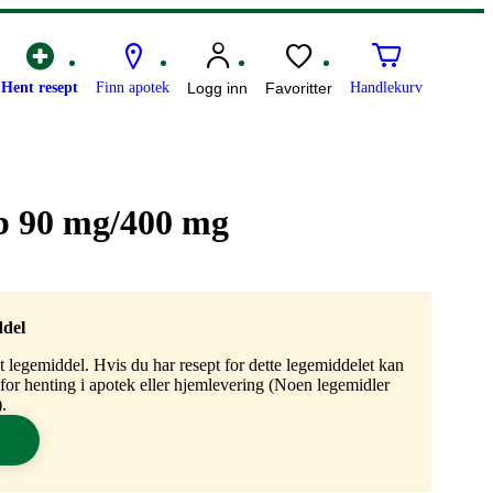
Hent resept
Finn apotek
Logg inn
Favoritter
Handlekurv
b 90 mg/400 mg
ddel
gt legemiddel. Hvis du har resept for dette legemiddelet kan
n for henting i apotek eller hjemlevering (Noen legemidler
.