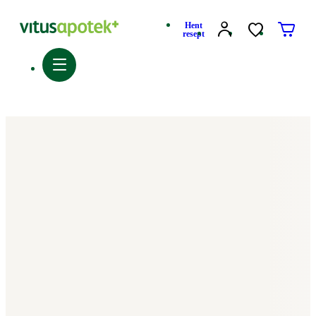
Hent
resept