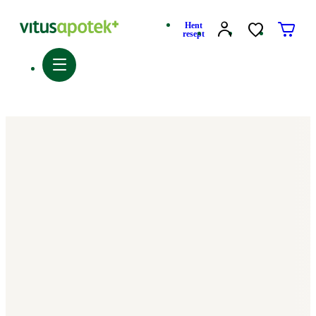
Hent
resept