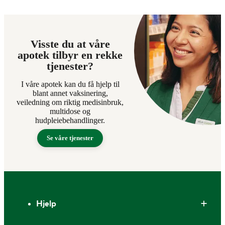
Visste du at våre
apotek tilbyr en rekke
tjenester?
I våre apotek kan du få hjelp til
blant annet vaksinering,
veiledning om riktig medisinbruk,
multidose og
hudpleiebehandlinger.
Se våre tjenester
Bunntekst
Hjelp