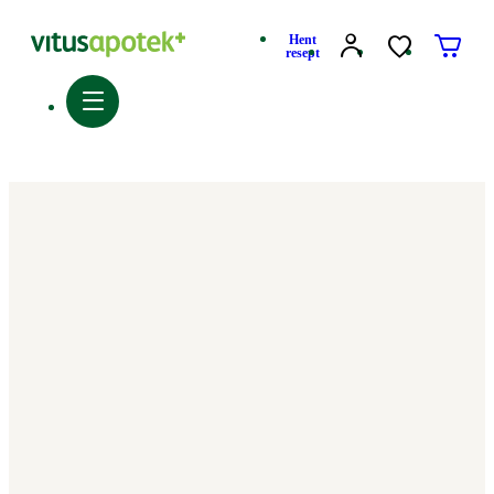
Hent
resept