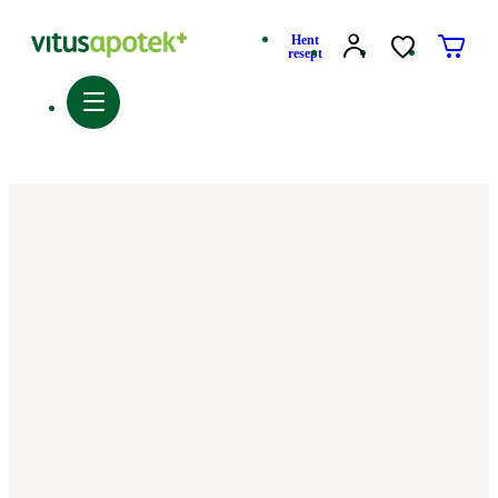
Hent
resept