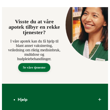
Visste du at våre
apotek tilbyr en rekke
tjenester?
I våre apotek kan du få hjelp til
blant annet vaksinering,
veiledning om riktig medisinbruk,
multidose og
hudpleiebehandlinger.
Se våre tjenester
Bunntekst
Hjelp