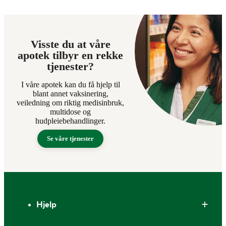
Visste du at våre
apotek tilbyr en rekke
tjenester?
I våre apotek kan du få hjelp til
blant annet vaksinering,
veiledning om riktig medisinbruk,
multidose og
hudpleiebehandlinger.
Se våre tjenester
Bunntekst
Hjelp