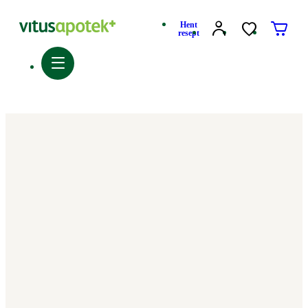
Hent
resept