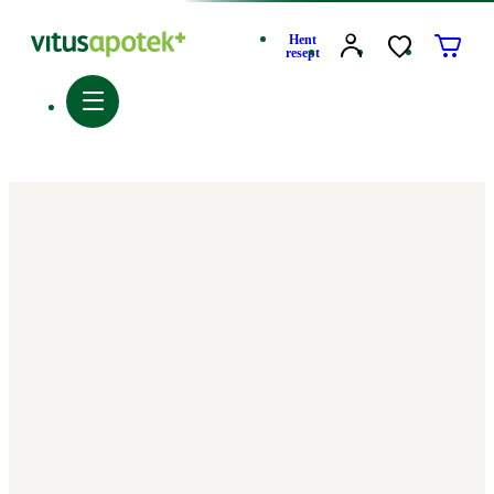
Hent
resept