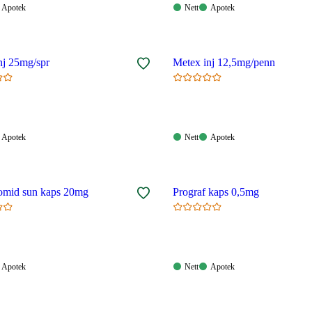
Apotek:
Nett:
Apotek:
Apotek
Nett
Apotek
gelig
Tilgjengelig
Tilgjengelig
Tilgjengelig
nj 25mg/spr
Metex inj 12,5mg/penn
Apotek:
Nett:
Apotek:
Apotek
Nett
Apotek
gelig
Tilgjengelig
Tilgjengelig
Tilgjengelig
omid sun kaps 20mg
Prograf kaps 0,5mg
Apotek:
Nett:
Apotek:
Apotek
Nett
Apotek
gelig
Tilgjengelig
Tilgjengelig
Tilgjengelig