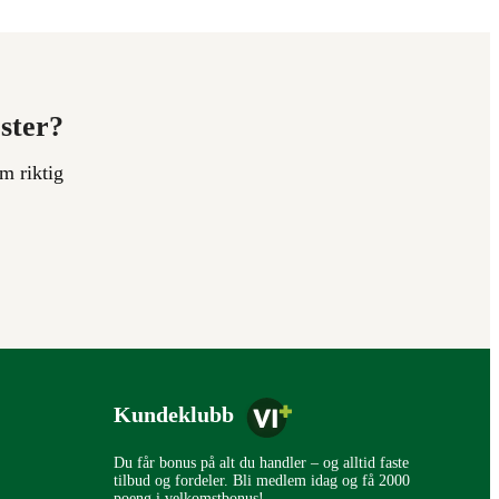
ester?
m riktig
Kundeklubb
Du får bonus på alt du handler – og alltid faste
tilbud og fordeler. Bli medlem idag og få 2000
poeng i velkomstbonus!