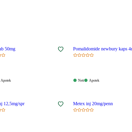
tab 50mg
Pomalidomide newbury kaps 
Apotek:
Nett:
Apotek:
Apotek
Nett
Apotek
gelig
Tilgjengelig
Tilgjengelig
Tilgjengelig
nj 12,5mg/spr
Metex inj 20mg/penn