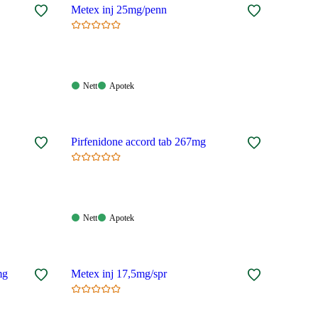
Metex inj 25mg/penn
Nett:
Apotek:
Nett
Apotek
Tilgjengelig
Tilgjengelig
Pirfenidone accord tab 267mg
Nett:
Apotek:
Nett
Apotek
Tilgjengelig
Tilgjengelig
mg
Metex inj 17,5mg/spr