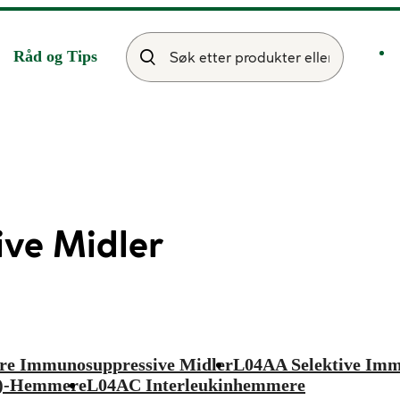
Råd og Tips
ve Midler
e Immunosuppressive Midler
L04AA Selektive Imm
Α)-Hemmere
L04AC Interleukinhemmere