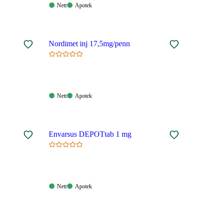
Nett:
Apotek:
Nett
Apotek
Tilgjengelig
Tilgjengelig
Nordimet inj 17,5mg/penn
Nett:
Apotek:
Nett
Apotek
Tilgjengelig
Tilgjengelig
Envarsus DEPOTtab 1 mg
Nett:
Apotek:
Nett
Apotek
Tilgjengelig
Tilgjengelig