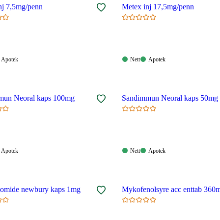
Metex inj 7,5mg/penn
Metex inj 17,5mg/penn
Apotek:
Nett:
Apotek:
Apotek
Nett
Apotek
gelig
Tilgjengelig
Tilgjengelig
Tilgjengelig
mun Neoral kaps 100mg
Sandimmun Neoral kaps 50mg
Apotek:
Nett:
Apotek:
Apotek
Nett
Apotek
gelig
Tilgjengelig
Tilgjengelig
Tilgjengelig
domide newbury kaps 1mg
Mykofenolsyre acc enttab 360