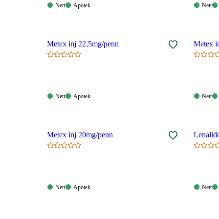
Nett:
Apotek:
Nett:
Nett
Apotek
Nett
Tilgjengelig
Tilgjengelig
Tilgjen
Metex inj 22,5mg/penn
Metex i
Nett:
Apotek:
Nett:
Nett
Apotek
Nett
Tilgjengelig
Tilgjengelig
Tilgjen
Metex inj 20mg/penn
Lenalid
Nett:
Apotek:
Nett:
Nett
Apotek
Nett
Tilgjengelig
Tilgjengelig
Tilgjen