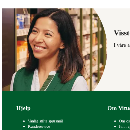
Visst
I våre 
Bunntekst
Hjelp
Om Vitu
Vanlig stilte spørsmål
Om os
Kundeservice
Finn a