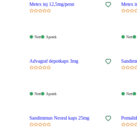
Metex inj 12,5mg/penn
Nett:
Apotek:
Nett:
Nett
Apotek
Nett
Tilgjengelig
Tilgjengelig
Tilgjen
Advagraf depotkaps 3mg
Sandim
Nett:
Apotek:
Nett:
Nett
Apotek
Nett
Tilgjengelig
Tilgjengelig
Tilgjen
Sandimmun Neoral kaps 25mg
Pomali