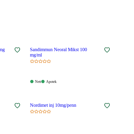
4mg
Sandimmun Neoral Mikst 100
mg/ml
Nett:
Apotek:
Nett
Apotek
Tilgjengelig
Tilgjengelig
Nordimet inj 10mg/penn