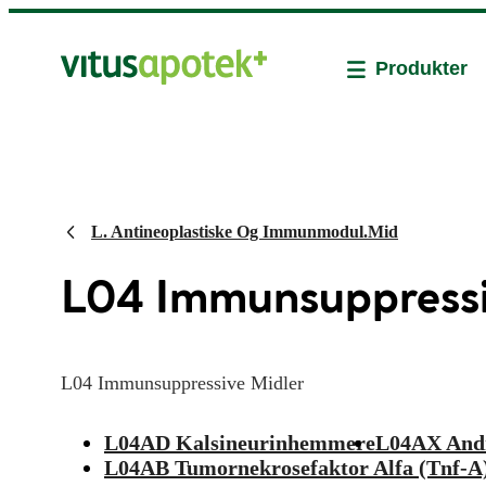
Produkter
L. Antineoplastiske Og Immunmodul.Mid
L04 Immunsuppressi
L04 Immunsuppressive Midler
L04AD Kalsineurinhemmere
L04AX Andr
L04AB Tumornekrosefaktor Alfa (Tnf-