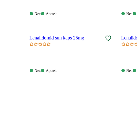
Nett:
Apotek:
Nett:
Nett
Apotek
Nett
Tilgjengelig
Tilgjengelig
Tilgjen
Lenalidomid sun kaps 25mg
Lenalid
Nett:
Apotek:
Nett:
Nett
Apotek
Nett
Tilgjengelig
Tilgjengelig
Tilgjen