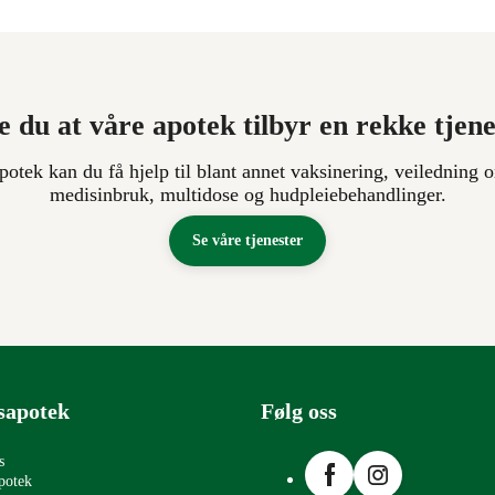
e du at våre apotek tilbyr en rekke tjen
apotek kan du få hjelp til blant annet vaksinering, veiledning o
medisinbruk, multidose og hudpleiebehandlinger.
Se våre tjenester
sapotek
Følg oss
Facebook
Instagram
s
potek