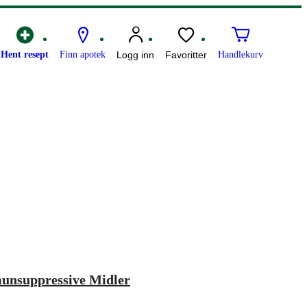
Hent resept
Finn apotek
Logg inn
Favoritter
Handlekurv
unsuppressive Midler