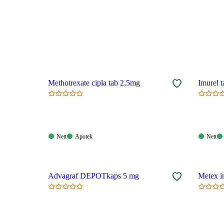
Methotrexate cipla tab 2,5mg
Imurel 
Nett:
Apotek:
Nett:
Nett
Apotek
Nett
Tilgjengelig
Tilgjengelig
Tilgjen
Advagraf DEPOTkaps 5 mg
Metex i