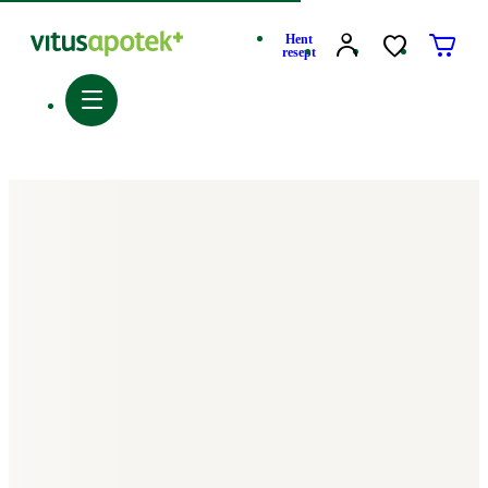
Hent
resept