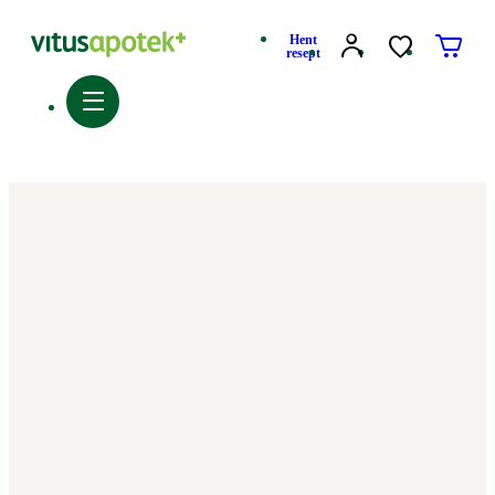
Hent
resept