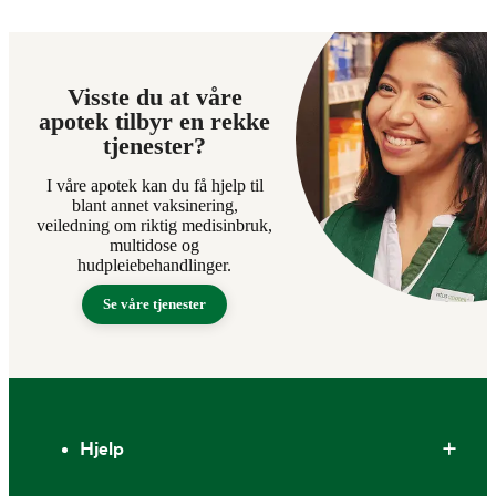
Visste du at våre
apotek tilbyr en rekke
tjenester?
I våre apotek kan du få hjelp til
blant annet vaksinering,
veiledning om riktig medisinbruk,
multidose og
hudpleiebehandlinger.
Se våre tjenester
Bunntekst
Hjelp