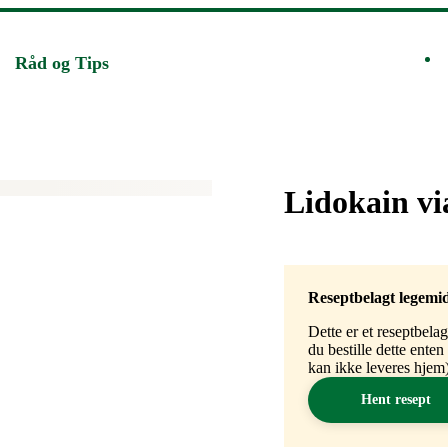
Råd og Tips
Merke
:
Lidokain vi
Reseptbelagt legemi
Dette er et reseptbela
du bestille dette ente
kan ikke leveres hjem)
Hent resept