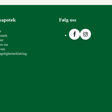
sapotek
Følg oss
Facebook
Instagram
s
potek
ter
os oss
erom
ngelighetserklæring