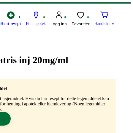
Hent resept
Finn apotek
Logg inn
Favoritter
Handlekurv
atris inj 20mg/ml
ddel
gt legemiddel. Hvis du har resept for dette legemiddelet kan
n for henting i apotek eller hjemlevering (Noen legemidler
.