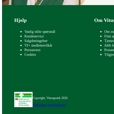
Bunntekst
Hjelp
Om Vitu
Vanlig stilte spørsmål
Om os
Kundeservice
Finn a
Salgsbetingelser
Tjenes
VI+ medlemsvilkår
Jobb h
Personvern
Press
Cookies
Tilgje
Copyright, Vitusapotek 2026.
Administrer cookies
Merker